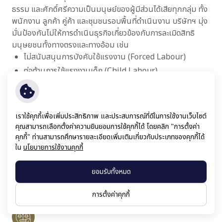
ธรรม และศักดิ์ศรีความเป็นมนุษย์ของผู้มีส่วนได้เสียทุกกลุ่ม ทั้ง
พนักงาน ลูกค้า คู่ค้า และชุมชนรอบพื้นที่ดำเนินงาน บริษัทฯ มุ่ง
มั่นป้องกันไม่ให้การดำเนินธุรกิจเกี่ยวข้องกับการละเมิดสิทธิ
มนุษยชนทั้งทางตรงและทางอ้อม เช่น
ไม่สนับสนุนการบังคับใช้แรงงาน (Forced Labour)
ต่อต้านการใช้แรงงานเด็ก (Child Labour)
ไม่เลือกปฏิบัติตามถิ่นกำเนิด เชื้อชาติ เพศ อายุ ศาสนา สีผิว
รสนิยมทางเพศ สภาพร่างกาย สถานะทางสังคม หรือข้อมูล
ส่วนบุคคลที่ไม่เกี่ยวข้องกับงาน
เราใช้คุกกี้เพื่อเพิ่มประสิทธิภาพ และประสบการณ์ที่ดีในการใช้งานเว็บไซต์
คุณสามารถเลือกตั้งค่าความยินยอมการใช้คุกกี้ได้ โดยคลิก "การตั้งค่า
บริษัทฯ ยังจัดให้มีช่องทางร้องเรียนและแจ้งเบาะแสที่ปลอดภัย
คุกกี้" ท่านสามารถศึกษารายละเอียดเพิ่มเติมเกี่ยวกับประเภทของคุกกี้ได้
โปร่งใส และสามารถติดตามผลได้ เพื่อให้ผู้มีส่วนได้เสียทุกกลุ่ม
ใน
นโยบายการใช้งานคุกกี้
สามารถสะท้อนปัญหาการละเมิดสิทธิมนุษยชนได้อย่างเหมาะสม
โดยไม่มีการกลั่นแกล้งหรือเลือกปฏิบัติภายหลังการร้องเรียน
ยอมรับทั้งหมด
นอกจากนี้ บริษัทฯ ได้จัดทำแผนการดำเนินงานด้านสิทธิมนุษย
ชนอย่างเป็นระบบ ได้แก่:
การตั้งค่าคุกกี้