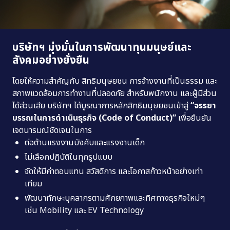
การดำเนินการด้านความยั่งยืน
รางวัลด้านความยั่งยืน
บริษัทฯ มุ่งมั่นในการพัฒนาทุนมนุษย์และ
สังคม
อย่างยั่งยืน
โดยให้ความสำคัญกับ สิทธิมนุษยชน การจ้างงานที่เป็นธรรม และ
ไปที่หน้าเว็บไซต์หลัก
สภาพแวดล้อมการทำงานที่ปลอดภัย สำหรับพนักงาน และผู้มีส่วน
ได้ส่วนเสีย บริษัทฯ ได้บูรณาการหลักสิทธิมนุษยชนเข้าสู่
“จรรยา
บรรณในการดำเนินธุรกิจ (Code of Conduct)”
เพื่อยืนยัน
เจตนารมณ์ชัดเจนในการ
ต่อต้านแรงงานบังคับและแรงงานเด็ก
ไม่เลือกปฏิบัติในทุกรูปแบบ
จัดให้มีค่าตอบแทน สวัสดิการ และโอกาสก้าวหน้าอย่างเท่า
เทียม
พัฒนาทักษะบุคลากรตามศักยภาพและทิศทางธุรกิจใหม่ๆ
เช่น Mobility และ EV Technology