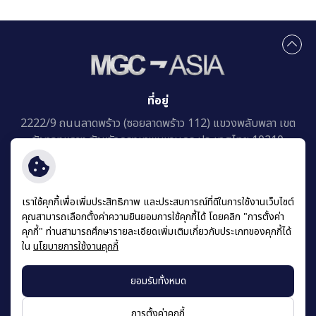
ที่อยู่
2222/9 ถนนลาดพร้าว (ซอยลาดพร้าว 112)
แขวงพลับพลา เขต
วังทองหลาง
จังหวัดกรุงเทพมหานคร ประเทศไทย 10310
เราใช้คุกกี้เพื่อเพิ่มประสิทธิภาพ และประสบการณ์ที่ดีในการใช้งานเว็บไซต์
คุณสามารถเลือกตั้งค่าความยินยอมการใช้คุกกี้ได้ โดยคลิก "การตั้งค่า
คุกกี้" ท่านสามารถศึกษารายละเอียดเพิ่มเติมเกี่ยวกับประเภทของคุกกี้ได้
ข้อกำหนดและเงื่อนไข
ใน
นโยบายการใช้งานคุกกี้
นโยบายความเป็นส่วนตัว
นโยบายคุกกี้
ยอมรับทั้งหมด
แผนผังเว็บไซต์
© สงวนลิขสิทธิ์ พ.ศ. 2569 บริษัท มิลเลนเนียม กรุ๊ป คอร์ปอเรชั่น (เอเชีย) จำกัด
การตั้งค่าคุกกี้