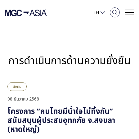
TH
ภาพรวมความยั่งยืน
การดำเนินการด้านความยั่งยืน
ความมุ่งมั่นของเรา
สิ่งแวดล้อม
สังคม
สังคม
08 ธันวาคม 2568
โครงการ “คนไทยมีน้ำใจไม่ทิ้งกัน”
การกำกับดูแลกิจการและเศรษฐกิจ
สนับสนุนผู้ประสบอุทกภัย จ.สงขลา
(หาดใหญ่)
รายงานและการเปิดเผยข้อมูล