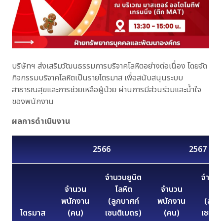
บริษัทฯ ส่งเสริมวัฒนธรรมการบริจาคโลหิตอย่างต่อเนื่อง โดยจัด
กิจกรรมบริจาคโลหิตเป็นรายไตรมาส เพื่อสนับสนุนระบบ
สาธารณสุขและการช่วยเหลือผู้ป่วย ผ่านการมีส่วนร่วมและน้ำใจ
ของพนักงาน
ผลการดำเนินงาน
2566
2567
จำนวนยูนิต
จำนวน
จำนวน
โลหิต
จำนวน
โล
พนักงาน
(ลูกบาศก์
พนักงาน
(ลูก
ไตรมาส
(คน)
เซนติเมตร)
(คน)
เซนติ